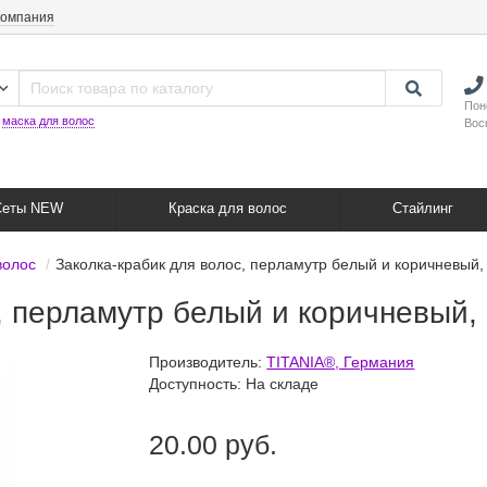
компания
Пон
:
маска для волос
Вос
Сеты NEW
Краска для волос
Стайлинг
волос
Заколка-крабик для волос, перламутр белый и коричневый, 
, перламутр белый и коричневый, 
Производитель:
TITANIA®, Германия
Доступность: На складе
20.00 руб.