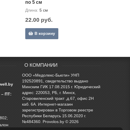
по 5 см
Длина:
5 см
22.00 руб.
В корзину
О КОМПАНИИ
ООО «Медолекс-Бьюти» УНП
192520891, свидетельство выдано
well.by
Минским ГИК 17.08.2015 г. Юридический
адрес: 220053, РБ, г. Минск,
 – ПТ:
Старовиленский тракт ,д.67, офис 2Н
каб. 6А. Интернет-магазин
зарегистрирован в Торговом реестре
Респубики Беларусь 15.06.2020 г.
 802;
№484360. Provolos.by © 2026
салон