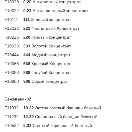
F10020
0.20
Анти-желтый концентрат
F10022
0.22
Анти-оранжевый концентрат
F10111
111
Зеленый концентрат
F12222
222
Фиолетовый Концентрат
F10226
226
Розовый концентрат
F10033
333
Золотой Концентрат
F10444
444
Медный концентрат
F10066
666
Красный Концентрат
F10088
888
Голубой Концентрат
F10988
988
Серый концентрат
Бежевый -32
F11032
10.32
Экстра светлый блондин бежевый
F11232
12.32
Специальный блондин бежевый
F10532
5.32
Светлый коричневый бежевый