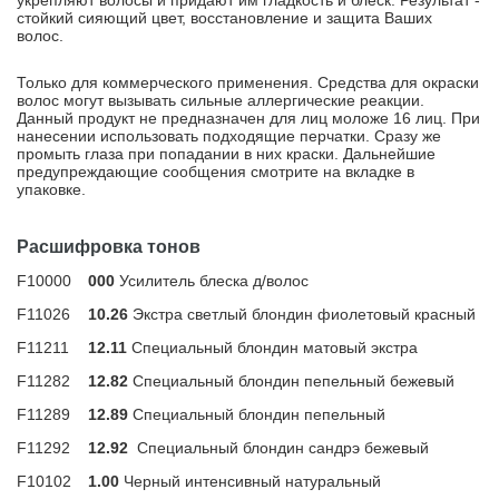
укрепляют волосы и придают им гладкость и блеск. Результат -
стойкий сияющий цвет, восстановление и защита Ваших
волос.
Только для коммерческого применения. Средства для окраски
волос могут вызывать сильные аллергические реакции.
Данный продукт не предназначен для лиц моложе 16 лиц. При
нанесении использовать подходящие перчатки. Сразу же
промыть глаза при попадании в них краски. Дальнейшие
предупреждающие сообщения смотрите на вкладке в
упаковке.
Расшифровка тонов
F10000
000
Усилитель блеска д/волос
F11026
10.26
Экстра светлый блондин фиолетовый красный
F11211
12.11
Специальный блондин матовый экстра
F11282
12.82
Специальный блондин пепельный бежевый
F11289
12.89
Специальный блондин пепельный
F11292
12.92
Специальный блондин сандрэ бежевый
F10102
1.00
Черный интенсивный натуральный