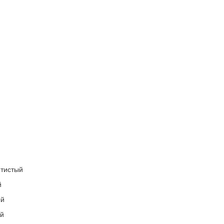
й
тистый
й
ый
ый