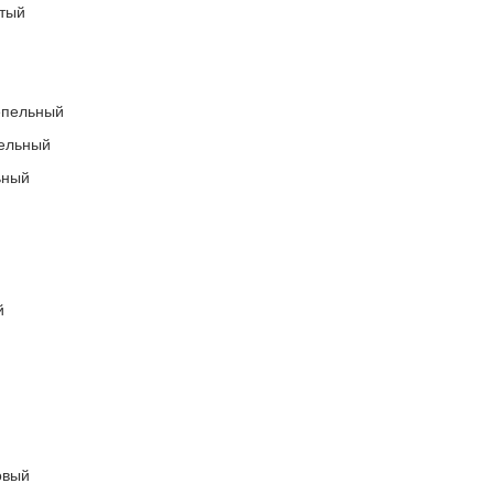
стый
пепельный
пельный
ьный
ый
овый