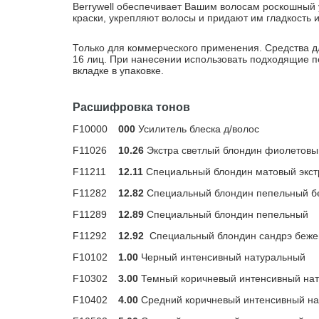
Berrywell обеспечивает Вашим волосам роскошный 
краски, укрепляют волосы и придают им гладкость и
Только для коммерческого применения. Средства д
16 лиц. При нанесении использовать подходящие п
вкладке в упаковке.
Расшифровка тонов
F10000
000
Усилитель блеска д/волос
F11026
10.26
Экстра светлый блондин фиолетов
F11211
12.11
Специальный блондин матовый экс
F11282
12.82
Специальный блондин пепельный 
F11289
12.89
Специальный блондин пепельный
F11292
12.92
Специальный блондин сандрэ беж
F10102
1.00
Черный интенсивный натуральный
F10302
3.00
Темный коричневый интенсивный на
F10402
4.00
Средний коричневый интенсивный н