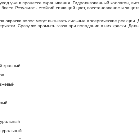
уход уже в процессе окрашивания. Гидролизованный коллаген, вит
 блеск. Результат - стойкий сияющий цвет, восстановление и защит
ля окраски волос могут вызывать сильные аллергические реакции.
ерчатки. Сразу же промыть глаза при попадании в них краски. Д
ый красный
тра
бежевый
евый
туральный
атуральный