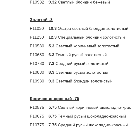
F10932
9.32
Светлый блондин бежевый
Золотой -3
F11030
10.3
Экстра светлый блондин золотистый
F11230
12.3
Специальный блондин золотистый
F10530
5.3
Светлый коричневый золотистый
F10630
6.3
Темный русый золотистый
F10730
7.3
Средний русый золотистый
F10830
8.3
Светлый русый золотистый
F10930
9.3
Светлый блондин золотистый
Коричнево-красный -75
F10575
5.75
Светлый коричневый шоколадно-кра
F10675
6.75
Темный русый шоколадно-красный
F10775
7.75
Средний русый шоколадно-красный