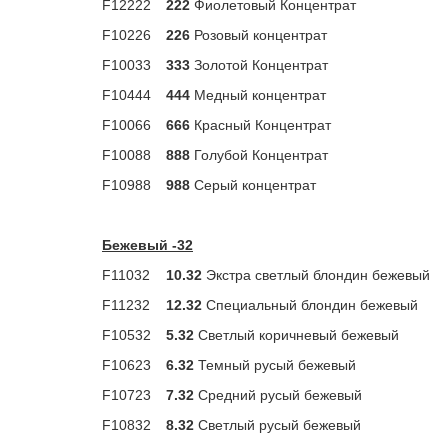
F12222
222
Фиолетовый Концентрат
F10226
226
Розовый концентрат
F10033
333
Золотой Концентрат
F10444
444
Медный концентрат
F10066
666
Красный Концентрат
F10088
888
Голубой Концентрат
F10988
988
Серый концентрат
Бежевый -32
F11032
10.32
Экстра светлый блондин бежевый
F11232
12.32
Специальный блондин бежевый
F10532
5.32
Светлый коричневый бежевый
F10623
6.32
Темный русый бежевый
F10723
7.32
Средний русый бежевый
F10832
8.32
Светлый русый бежевый