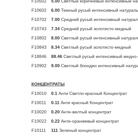
F10502
5.00
Светлый коричневый интенсивный н
F10602
6.00
Темный русый интенсивный натура
F10702
7.00
Средний русый интенсивный натура
F10743
7.34
Средний русый золотисто-медный
F10802
8.00
Светлый русый интенсивный натура
F10843
8.34
Светлый русый золотисто-медный
F18846
88.46
Светлый русый интенсивный медно-
F10902
9.00
Светлый блондин интенсивный натур
КОНЦЕНТРАТЫ
F10010
0.1
Анти Светло-красный Концентрат
F10011
0.11
Анти красный Концентрат
F10020
0.20
Анти-желтый концентрат
F10022
0.22
Анти-оранжевый концентрат
F10111
111
Зеленый концентрат