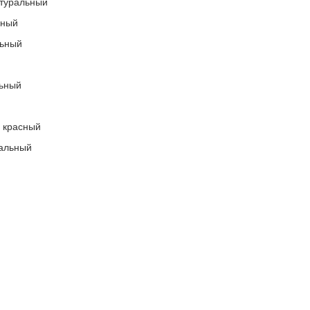
атуральный
льный
льный
льный
 красный
альный