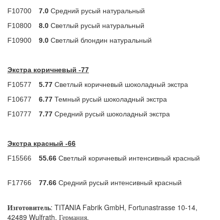
F10700
7.0
Средний русый натуральный
F10800
8.0
Светлый русый натуральный
F10900
9.0
Светлый блондин натуральный
Экстра коричневый -77
F10577
5.77
Светлый коричневый шоколадный экстра
F10677
6.77
Темный русый шоколадный экстра
F10777
7.77
Средний русый шоколадный экстра
Экстра красный -66
F15566
55.66
Светлый коричневый интенсивный красный
F17766
77.66
Средний русый интенсивный красный
Изготовитель
: TITANIA Fabrik GmbH, Fortunastrasse 10-14,
42489 Wulfrath, Германия.