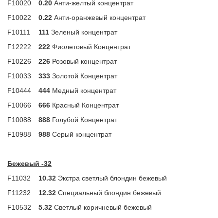
F10020
0.20
Анти-желтый концентрат
F10022
0.22
Анти-оранжевый концентрат
F10111
111
Зеленый концентрат
F12222
222
Фиолетовый Концентрат
F10226
226
Розовый концентрат
F10033
333
Золотой Концентрат
F10444
444
Медный концентрат
F10066
666
Красный Концентрат
F10088
888
Голубой Концентрат
F10988
988
Серый концентрат
Бежевый -32
F11032
10.32
Экстра светлый блондин бежевый
F11232
12.32
Специальный блондин бежевый
F10532
5.32
Светлый коричневый бежевый