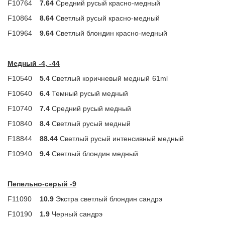
F10764
7.64
Средний русый красно-медный
F10864
8.64
Светлый русый красно-медный
F10964
9.64
Светлый блондин красно-медный
Медный -4, -44
F10540
5.4
Светлый коричневый медный
61ml
F10640
6.4
Темный русый медный
F10740
7.4
Средний русый медный
F10840
8.4
Светлый русый медный
F18844
88.44
Светлый русый интенсивный медный
F10940
9.4
Светлый блондин медный
Пепельно-серый -9
F11090
10.9
Экстра светлый блондин сандрэ
F10190
1.9
Черный сандрэ