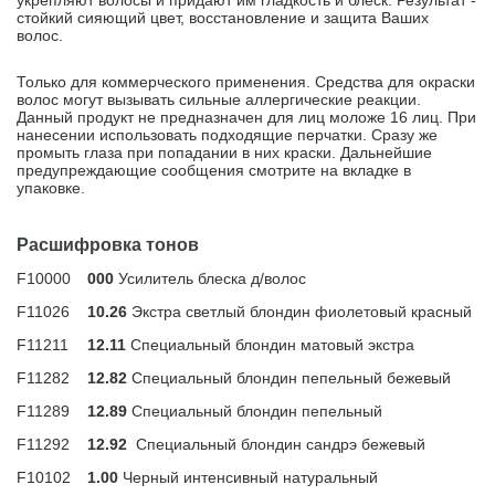
укрепляют волосы и придают им гладкость и блеск. Результат -
стойкий сияющий цвет, восстановление и защита Ваших
волос.
Только для коммерческого применения. Средства для окраски
волос могут вызывать сильные аллергические реакции.
Данный продукт не предназначен для лиц моложе 16 лиц. При
нанесении использовать подходящие перчатки. Сразу же
промыть глаза при попадании в них краски. Дальнейшие
предупреждающие сообщения смотрите на вкладке в
упаковке.
Расшифровка тонов
F10000
000
Усилитель блеска д/волос
F11026
10.26
Экстра светлый блондин фиолетовый красный
F11211
12.11
Специальный блондин матовый экстра
F11282
12.82
Специальный блондин пепельный бежевый
F11289
12.89
Специальный блондин пепельный
F11292
12.92
Специальный блондин сандрэ бежевый
F10102
1.00
Черный интенсивный натуральный