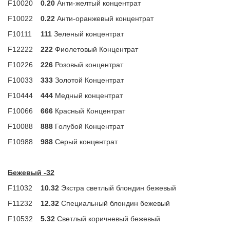
F10020
0.20
Анти-желтый концентрат
F10022
0.22
Анти-оранжевый концентрат
F10111
111
Зеленый концентрат
F12222
222
Фиолетовый Концентрат
F10226
226
Розовый концентрат
F10033
333
Золотой Концентрат
F10444
444
Медный концентрат
F10066
666
Красный Концентрат
F10088
888
Голубой Концентрат
F10988
988
Серый концентрат
Бежевый -32
F11032
10.32
Экстра светлый блондин бежевый
F11232
12.32
Специальный блондин бежевый
F10532
5.32
Светлый коричневый бежевый