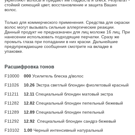
укрепляют волосы и придают им гладкость и блеск. Результат -
стойкий сияющий цвет, восстановление и защита Ваших
волос.
Только для коммерческого применения. Средства для окраски
волос могут вызывать сильные аллергические реакции.
Данный продукт не предназначен для лиц моложе 16 лиц. При
нанесении использовать подходящие перчатки. Сразу же
промыть глаза при попадании в них краски. Дальнейшие
предупреждающие сообщения смотрите на вкладке в
упаковке.
Расшифровка тонов
F10000
000
Усилитель блеска д/волос
F11026
10.26
Экстра светлый блондин фиолетовый красный
F11211
12.11
Специальный блондин матовый экстра
F11282
12.82
Специальный блондин пепельный бежевый
F11289
12.89
Специальный блондин пепельный
F11292
12.92
Специальный блондин сандрэ бежевый
F10102
1.00
Черный интенсивный натуральный