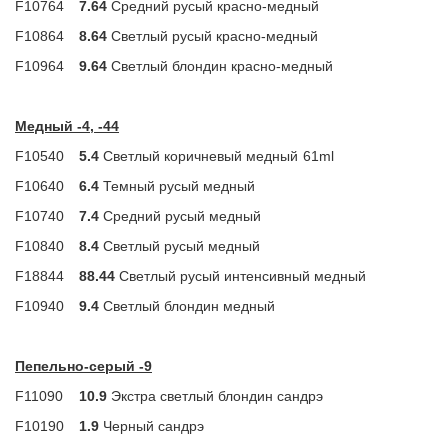
F10764
7.64
Средний русый красно-медный
F10864
8.64
Светлый русый красно-медный
F10964
9.64
Светлый блондин красно-медный
Медный -4, -44
F10540
5.4
Светлый коричневый медный
61ml
F10640
6.4
Темный русый медный
F10740
7.4
Средний русый медный
F10840
8.4
Светлый русый медный
F18844
88.44
Светлый русый интенсивный медный
F10940
9.4
Светлый блондин медный
Пепельно-серый -9
F11090
10.9
Экстра светлый блондин сандрэ
F10190
1.9
Черный сандрэ