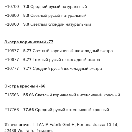
F10700
7.0
Средний русый натуральный
F10800
8.0
Светлый русый натуральный
F10900
9.0
Светлый блондин натуральный
Экстра коричневый -77
F10577
5.77
Светлый коричневый шоколадный экстра
F10677
6.77
Темный русый шоколадный экстра
F10777
7.77
Средний русый шоколадный экстра
Экстра красный -66
F15566
55.66
Светлый коричневый интенсивный красный
F17766
77.66
Средний русый интенсивный красный
Изготовитель
: TITANIA Fabrik GmbH, Fortunastrasse 10-14,
42489 Wulfrath, Германия.