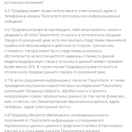
остальных положений.
6.5. Продавец имеет право использовать электронный адрес и
телефонные номера Покупателя для рассылки информационных
сообщений.
6.6. Продавец вправе не подтвердить либо аннулировать заказ и
уведомить об этом Покупателя, отказать в оплате и/или продаже
Товара по указанной цене, если она явилась следствием технической
ошибки или неправомерных действий со стороны третьих лиц.
Стоимость товара может быть следствием указанных
обстоятельств, если отличается от медианы стоимости данной
модели/модификации товара по рынку в данный момент времени
более чем на 20%. В таком случае Продавец вправе отказать в
оплате и/или продаже данного товара по указанной цене.
6.7 В целях сохранения информации о заказах Покупателя, а также
проведения внутренних маркетинговых исследований Покупатель
разрешает Продавцу собирать, обрабатывать и хранить
информацию о своих персональных данных (в том числе фамилию,
имя, отчество, пол, биометрические персональные данные, адрес;
телефоны, адрес электронной почты).
6.8 Продавец обязуется обеспечивать конфиденциальность
полученной от Покупателя информации в отношении его
персональных данных, данных о средствах платежа (пластиковых
картах) и в отношении заказов Покупателя в порядке,