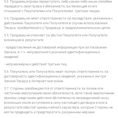
5.3. Продавец вправе переуступать либо каким-либо иным способом
передавать свои права и обязанности, вытекающие из его
отношений с Покупателем или Покупателем, третьим лицам.
5.4. Продавец не несет ответственности за последствия, связанные с
действиями Покупателя или Получателя в случае использования
Товара, приобретенного у Продавца, в предпринимательских целях.
5.5. Продавец не отвечает за убытки Покупателя или Получателя,
возникшие в результате:
- предоставления не достоверной информации при согласовании
Заказа, в т.ч. неправильного указания идентификационных
сведений;
- неправомерных действий третьих лиц.
5.6. Покупатель или Получатель несет полную ответственность за
достоверность идентификационных сведений, указанных им при
Заказе Товара в Интернет-магазине.
5.7. Стороны освобождаются от ответственности за полное или
частичное неисполнение своих обязательств, если такое неисполнение
явилось следствием действия обстоятельств непреодолимой силы,
возникших после вступления в силу настоящего договора и/или в
результате событий чрезвычайного характера, которые Стороны не
могли предвидеть и предотвратить разумными мерами.