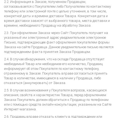
2.2. Информация в Заказе, полученном Продавцом,
согласовывается с Покупателем либо Получателем по контактному
телефону или электронной почте с целью уточнения, в том числе,
конкретной даты и времени доставки Товара. Конкретная дата и
время доставки зависят от выбранного товара, места доставки и
времени, необходимого Продавцу на обработку Заказа.
2.3. При оформлении Заказа через Сайт Покупатель получает на
указанный им электронный адрес уведомительное электронное
Письмо, подтверждающее факт оформления покупателем формы
Заказа на сайте Продавца. Данное уведомительное письмо является
подтверждением факта принятия Заказа Продавцом.
2.4. В случае обнаружения, что на складе Продавца отсутствует
необходимый Товар или необходимое его количество, Продавец
информирует об этом Покупателя по контактному телефону,
отраженному в Заказе. Покупатель вправе согласиться принять
Товар в количестве, имеющемся в наличии у Продавца, либо
отказаться (аннулировать) от Заказа.
2.5. В случае возникновения у Покупателя вопросов, касающихся
описания, свойств и характеристик Товара, перед оформлением
Заказа Покупатель должен обратиться к Продавцу по телефонам
или с помощью средств онлайн-консультации, указанным на Сайте
Интернет-магазина.
2.6. Продавец вправе отказать клиенту в подтверждении или