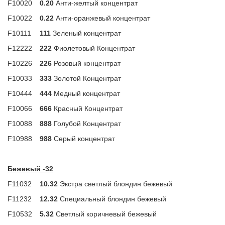
F10020
0.20
Анти-желтый концентрат
F10022
0.22
Анти-оранжевый концентрат
F10111
111
Зеленый концентрат
F12222
222
Фиолетовый Концентрат
F10226
226
Розовый концентрат
F10033
333
Золотой Концентрат
F10444
444
Медный концентрат
F10066
666
Красный Концентрат
F10088
888
Голубой Концентрат
F10988
988
Серый концентрат
Бежевый -32
F11032
10.32
Экстра светлый блондин бежевый
F11232
12.32
Специальный блондин бежевый
F10532
5.32
Светлый коричневый бежевый