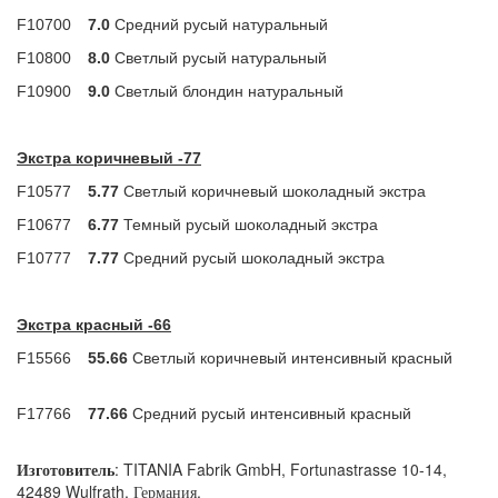
F10700
7.0
Средний русый натуральный
F10800
8.0
Светлый русый натуральный
F10900
9.0
Светлый блондин натуральный
Экстра коричневый -77
F10577
5.77
Светлый коричневый шоколадный экстра
F10677
6.77
Темный русый шоколадный экстра
F10777
7.77
Средний русый шоколадный экстра
Экстра красный -66
F15566
55.66
Светлый коричневый интенсивный красный
F17766
77.66
Средний русый интенсивный красный
Изготовитель
: TITANIA Fabrik GmbH, Fortunastrasse 10-14,
42489 Wulfrath, Германия.