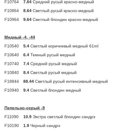
F10764
7.64
Средний русый красно-медный
F10864
8.64
Светлый русый красно-медный
F10964
9.64
Светлый блондин красно-медный
Медный -4, -44
F10540
5.4
Светлый коричневый медный
61ml
F10640
6.4
Темный русый медный
F10740
7.4
Средний русый медный
F10840
8.4
Светлый русый медный
F18844
88.44
Светлый русый интенсивный медный
F10940
9.4
Светлый блондин медный
Пепельно-серый -9
F11090
10.9
Экстра светлый блондин сандрэ
F10190
1.9
Черный сандрэ