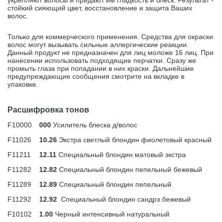
укрепляют волосы и придают им гладкость и блеск. Результат -
стойкий сияющий цвет, восстановление и защита Ваших
волос.
Только для коммерческого применения. Средства для окраски
волос могут вызывать сильные аллергические реакции.
Данный продукт не предназначен для лиц моложе 16 лиц. При
нанесении использовать подходящие перчатки. Сразу же
промыть глаза при попадании в них краски. Дальнейшие
предупреждающие сообщения смотрите на вкладке в
упаковке.
Расшифровка тонов
F10000
000
Усилитель блеска д/волос
F11026
10.26
Экстра светлый блондин фиолетовый красный
F11211
12.11
Специальный блондин матовый экстра
F11282
12.82
Специальный блондин пепельный бежевый
F11289
12.89
Специальный блондин пепельный
F11292
12.92
Специальный блондин сандрэ бежевый
F10102
1.00
Черный интенсивный натуральный